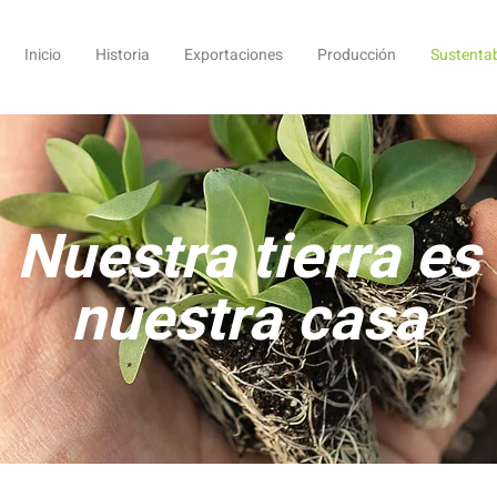
Inicio
Historia
Exportaciones
Producción
Sustentab
Nuestra tierra es
nuestra casa