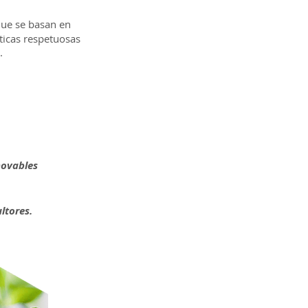
que se basan en
cticas respetuosas
.
novables
ltores.